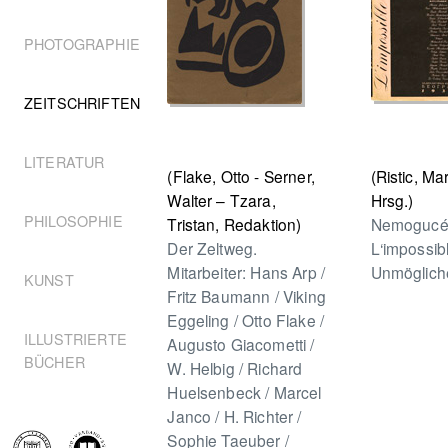
PHOTOGRAPHIE
ZEITSCHRIFTEN
LITERATUR
(Flake, Otto - Serner,
(Ristic, Ma
Walter – Tzara,
Hrsg.)
PHILOSOPHIE
Tristan, Redaktion)
Nemogucé
Der Zeltweg.
L‘impossib
Mitarbeiter: Hans Arp /
Unmöglich
KUNST
Fritz Baumann / Viking
Eggeling / Otto Flake /
ILLUSTRIERTE
Augusto Giacometti /
BÜCHER
W. Helbig / Richard
Huelsenbeck / Marcel
Janco / H. Richter /
Sophie Taeuber /