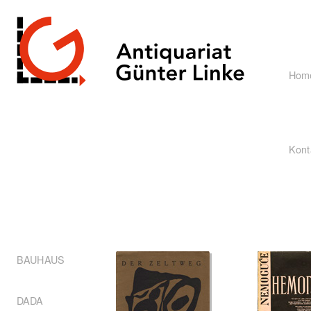
Hom
Kont
BAUHAUS
DADA