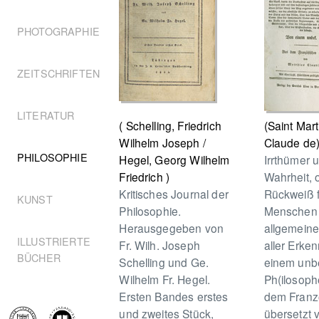
PHOTOGRAPHIE
ZEITSCHRIFTEN
LITERATUR
( Schelling, Friedrich
(Saint Mart
Wilhelm Joseph /
Claude de
PHILOSOPHIE
Hegel, Georg Wilhelm
Irrthümer 
Friedrich )
Wahrheit, 
Kritisches Journal der
Rückweiß f
KUNST
Philosophie.
Menschen 
Herausgegeben von
allgemeine
ILLUSTRIERTE
Fr. Wilh. Joseph
aller Erken
BÜCHER
Schelling und Ge.
einem unb
Wilhelm Fr. Hegel.
Ph(ilosoph
Ersten Bandes erstes
dem Franz
und zweites Stück,
übersetzt 