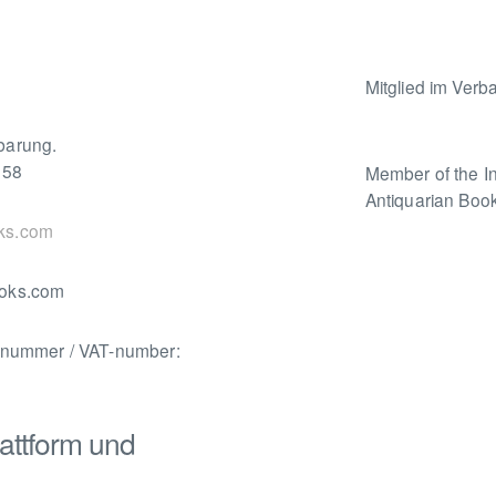
Mitglied im Verb
barung.
258
Member of the In
Antiquarian Book
ks.com
ooks.com
nsnummer / VAT-number:
attform und