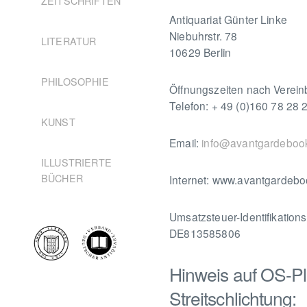
ZEITSCHRIFTEN
Antiquariat Günter Linke
Niebuhrstr. 78
LITERATUR
10629 Berlin
PHILOSOPHIE
Öffnungszeiten nach Verein
Telefon: + 49 (0)160 78 28 
KUNST
Email:
info@avantgardeboo
ILLUSTRIERTE
BÜCHER
Internet: www.avantgardeb
Umsatzsteuer-Identifikatio
DE813585806
Hinweis auf OS-Pl
Streitschlichtung: