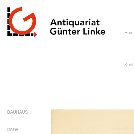
Hom
Kont
BAUHAUS
DADA