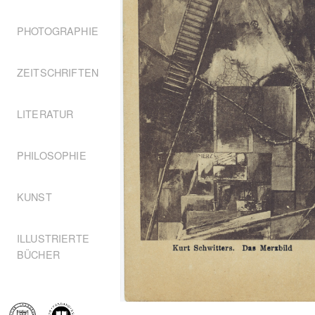
PHOTOGRAPHIE
ZEITSCHRIFTEN
LITERATUR
PHILOSOPHIE
KUNST
ILLUSTRIERTE
BÜCHER