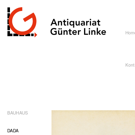
Hom
Kont
BAUHAUS
DADA